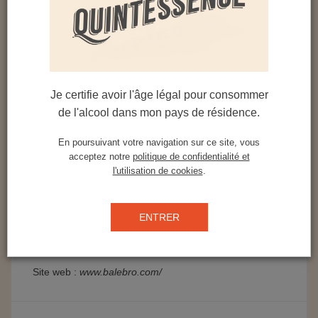
C’est l’histoire de deux amis, Bertrand Jestin &
Waldo Bown, colocataires pendant 4 ans à
Santiago du Chili, qui pour ne pas se perdre de
vue, décident de se lancer dans une aventure
Je certifie avoir l'âge légal pour consommer
entrepreneuriale en août 2019. Notre souhait :
de l'alcool dans mon pays de résidence.
créer une entreprise pérenne, rentable, éco
responsable et tournée vers le monde.
En poursuivant votre navigation sur ce site, vous
acceptez notre
politique de confidentialité et
Les premières eaux-de-vie sont produites en
l'utilisation de cookies
.
février 2020 et le premier whisky de maïs mis en
marché en octobre 2023. En mai 2024, le whisky
d’orge est commercialisé à son tour et enfin le
ENTRER
whisky de seigle/orge en août 2025.
Site web :
www.balebro.com/