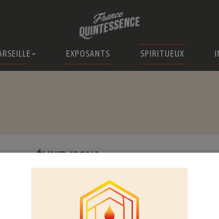
ARSEILLE
EXPOSANTS
SPIRITUEUX
I
ÉLIXIR (38%)
Cette liqueur est composée d’une quinzaine d’épices 
recette est inspirée de la liqueur hygiénique du do
dernier. Déjà un régal pour les yeux avec sa teinte 