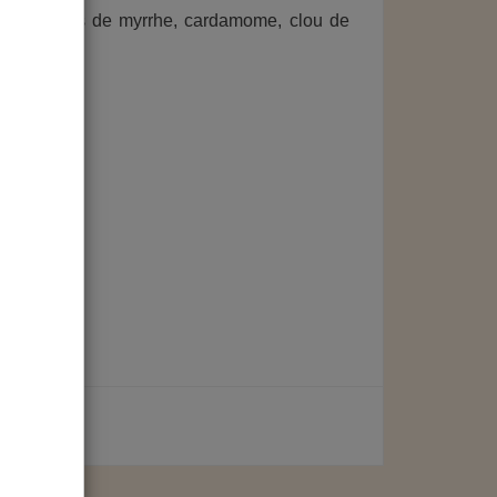
des parfums de myrrhe, cardamome, clou de
mmun.