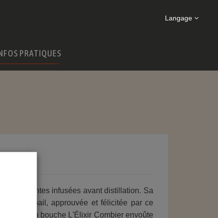
Langage
NFOS PRATIQUES
et de plantes infusées avant distillation. Sa
cteur Raspail, approuvée et félicitée par ce
éclatante, en bouche L'Élixir Combier envoûte