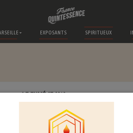
ARSEILLE
EXPOSANTS
SPIRITUEUX
I
LE FUMÉ (54%)
Un bel équilibre entre la douceur du sésame et un b
Cette boisson spiritueuse au sésame est élaborée à