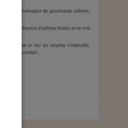
ment, pour développer de gourmands arômes,
une forte présence d'arômes fumés et un vrai
te, afin que le nez du sésame s'intensifie,
gestif ou en cocktail…