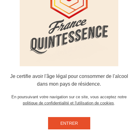
artisanale.
Le sésame y est grillé puis fumé précautionneuse
délicatement braisés.
Le Fumé est équilibré, proche d'un single-malt avec 
goût de sésame.
Laissez reposer Le Fumé dans votre verre une minu
avant de l'apprécier à l'apéritif, avec un repas, en di
Je certifie avoir l'âge légal pour consommer de l'alcool
dans mon pays de résidence.
En poursuivant votre navigation sur ce site, vous acceptez notre
politique de confidentialité et l'utilisation de cookies
.
ENTRER