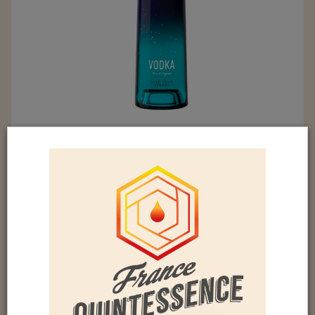
PEGASUS VODKA BIO (40%)
Blé français et bio.
Les alambics nouvelle génération (ISTILL)
permettent d’explorer de nouveaux procédés de
distillation tels que le reflux lent, les distillations