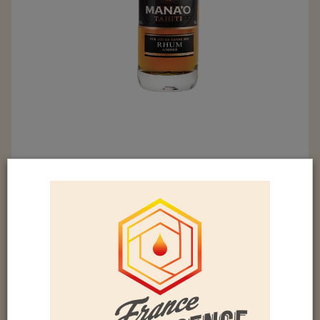
MANA'O AMBRÉ (43%)
Voici la version « assagie » du fougueux rhum
blanc. Issu de pur jus de canne à sucre de
variétés ancestrales cultivées sur les plateaux de
la presqu’île de Tahiti et de l’île de Tahaa, il a
ensuite été élevé un an en fûts d’armagnac et