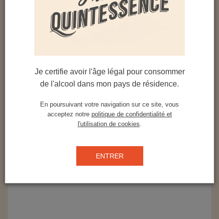
foudre de cognac.
Notes de dégustation :
Couleur : jaune paille aux reflets d’or. Les arômes
de canne fraîche ont subtilement évolué vers des
notes miellées, mêlées d’un léger boisé.
Je certifie avoir l'âge légal pour consommer
de l'alcool dans mon pays de résidence.
Nez : après aération, le nez s’ouvre
généreusement sur des parfums de fruits
En poursuivant votre navigation sur ce site, vous
(agrumes) confiturés.
acceptez notre
politique de confidentialité et
l'utilisation de cookies
.
Bouche: d’une belle rondeur, la bouche conserve
vivacité et amertume tout en exhalant des arômes
floraux et fruités aux accents vanillés.
ENTRER
Note finale : tout en longueur est séduisante, entre
fraîcheur et boisé.