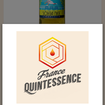
SOLEIA NICE LIMONCELLO (37%)
Élaborée à partir des citrons de Menton, les
ingrédients se limitent aux citrons, sucre et
l’alcool. Le principe de formulation se conforme
aux principes de Soleia Nice, c’est-à-dire
d’exprimer le parfum du fruit dans son intégralité