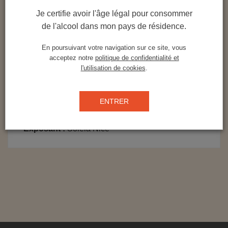
de manière intense.
Je certifie avoir l'âge légal pour consommer
de l'alcool dans mon pays de résidence.
Il se différencie des autres limoncellos par
l’utilisation du jus de citron dans l’élaboration. A la
En poursuivant votre navigation sur ce site, vous
dégustation, il révèle toutes les nuances du citron,
acceptez notre
politique de confidentialité et
moins sucré que les produits des confrères.
l'utilisation de cookies
.
ENTRER
Exposant :
Soleia Nice