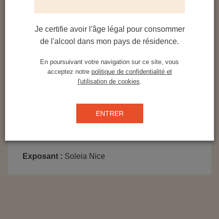
blanc et l’alcool.
Le goût intense du fruit est présent avec une note
Je certifie avoir l'âge légal pour consommer
de fraîcheur à la dégustation. L’utilisation des
de l'alcool dans mon pays de résidence.
zestes et du jus de l’orange révèle des nuances
acidulées avec moins d’amertume. La différence
En poursuivant votre navigation sur ce site, vous
de parfum se tient dans la méthode de fabrication.
acceptez notre
politique de confidentialité et
l'utilisation de cookies
.
Elle titre à 40% et se déguste en digestif ou en
cocktails.
ENTRER
Exposant :
Soleia Nice