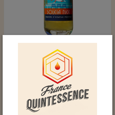
SOLEIA NICE ORANGE PRESTIGE
(40%)
Élaborée à partir d’oranges biologiques cultivées
à Menton et Vallauris, sous la maison de Picasso.
Les ingrédients se limitent aux oranges, sucre